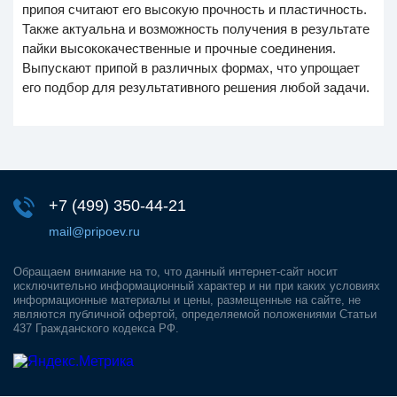
припоя считают его высокую прочность и пластичность.
Также актуальна и возможность получения в результате
пайки высококачественные и прочные соединения.
Выпускают припой в различных формах, что упрощает
его подбор для результативного решения любой задачи.
+7 (499)
350-44-21
mail@pripoev.ru
Обращаем внимание на то, что данный интернет-сайт носит
исключительно информационный характер и ни при каких условиях
информационные материалы и цены, размещенные на сайте, не
являются публичной офертой, определяемой положениями Статьи
437 Гражданского кодекса РФ.