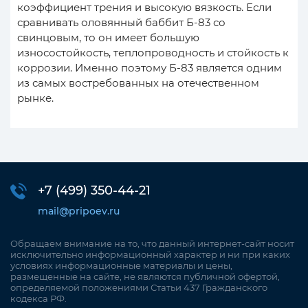
коэффициент трения и высокую вязкость. Если
сравнивать оловянный баббит Б-83 со
свинцовым, то он имеет большую
износостойкость, теплопроводность и стойкость к
коррозии. Именно поэтому Б-83 является одним
из самых востребованных на отечественном
рынке.
+7 (499)
350-44-21
mail@pripoev.ru
Обращаем внимание на то, что данный интернет-сайт носит
исключительно информационный характер и ни при каких
условиях информационные материалы и цены,
размещенные на сайте, не являются публичной офертой,
определяемой положениями Статьи 437 Гражданского
кодекса РФ.