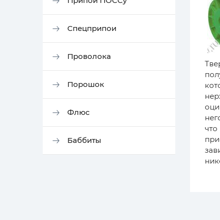
Припой ПОССу
Спецприпои
Проволока
Тве
пол
Порошок
кот
нер
оци
Флюс
нег
что
при
Баббиты
зав
ник